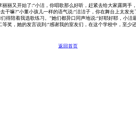
丽丽又开始了:“小洁，你唱歌那么好听，赶紧去给大家露两手，
我去干嘛?”小董小孩儿一样的语气说:“洁洁子，你在舞台上太发
你们得陪着我选歌练习。”她们都异口同声地说:“好耶好耶，小洁
等奖，她的发言说到:“感谢我的室友们，在这个学校中，至少
返回首页