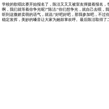
学校的歌唱比赛开始报名了，陈洁又又又被室友撺掇着报名，李
啊，我们就等着你争光呢?”陈洁:“你们想争光，就自己去呗，
听到这撒娇卖萌的语气，就说:“好吧好吧，那我参加吧，不过
稳定发挥，美妙的嗓音让大家为她鼓掌欢呼。最后陈洁取得了二