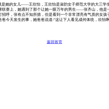
也就是她的女儿——王欣怡，王欣怡是淑韵女子师范大学的大三学
球联赛上，她遇到了那个让她一眼万年的男生——张齐山，他是
打招呼，张有点不知所措，但是看到一个非常漂亮有气质的女孩
爸今天发生的事，她爸爸说道:“这让下人看见成何体统，欣怡啊
返回首页